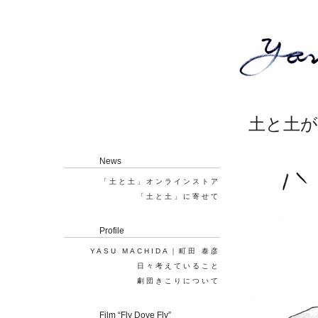
土と土
News
「土と土」オンラインストア
「土と土」に寄せて
Profile
YASU MACHIDA｜町田 泰彦
日々考えていること
劇団きこりについて
Film “Fly Dove Fly”