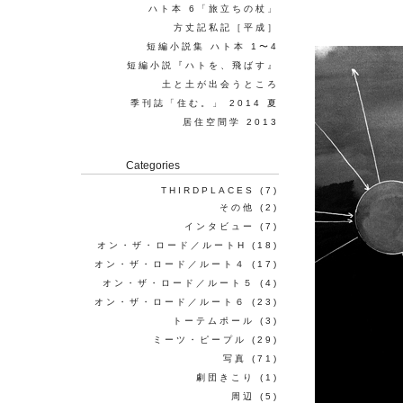
ハト本 6「旅立ちの杖」
方丈記私記［平成］
短編小説集 ハト本 1〜4
短編小説『ハトを、飛ばす』
土と土が出会うところ
季刊誌「住む。」 2014 夏
居住空間学 2013
Categories
THIRDPLACES
(7)
その他
(2)
インタビュー
(7)
オン・ザ・ロード／ルートH
(18)
オン・ザ・ロード／ルート４
(17)
オン・ザ・ロード／ルート５
(4)
オン・ザ・ロード／ルート６
(23)
トーテムポール
(3)
ミーツ・ピープル
(29)
写真
(71)
劇団きこり
(1)
周辺
(5)