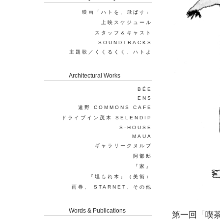
映画「ハトを、飛ばす」
上映スケジュール
スタッフ＆キャスト
SOUNDTRACKS
主題歌／くくるくく、ハトよ
Architectural Works
BÉE
ENS
遠野 COMMONS CAFE
ドライブイン茂木 SELENDIP
S-HOUSE
MAUA
ギャラリークヌルプ
阿部邸
『家』
『埋もれ木』（美術）
雨巻、 STARNET、その他
Words & Publications
第一回「喫