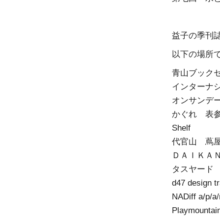
益子の季刊
以下の場所
青山ブック
インターナシ
オンサンデー
かぐれ 表
Shelf
代官山 蔦
ＤＡＩＫＡＮ
タスヤード
d47 design tr
NADiff a/p/a/r
Playmountai