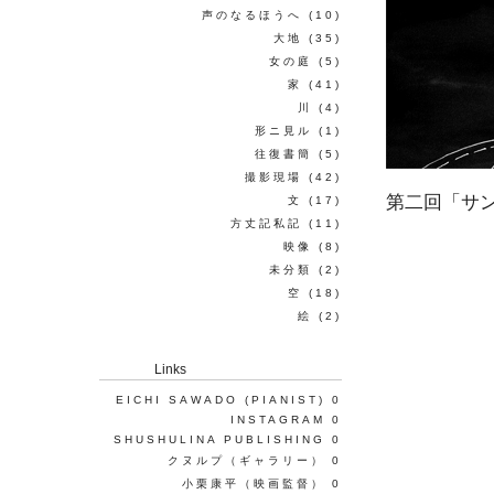
声のなるほうへ
(10)
大地
(35)
女の庭
(5)
家
(41)
川
(4)
形ニ見ル
(1)
往復書簡
(5)
撮影現場
(42)
第二回「サ
文
(17)
方丈記私記
(11)
映像
(8)
未分類
(2)
空
(18)
絵
(2)
Links
EICHI SAWADO (PIANIST)
0
INSTAGRAM
0
SHUSHULINA PUBLISHING
0
クヌルプ（ギャラリー）
0
小栗康平（映画監督）
0