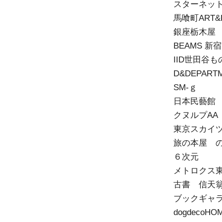
スターネッ
馬喰町ART&
銀座栃木屋
BEAMS 新
IID世田谷
D&DEPART
SM-ｇ
日本民藝館
クヌルプAA
東京スカイ
旅の本屋 
６次元
メトロクス
古書 信天
ブックギャ
dogdecoHO