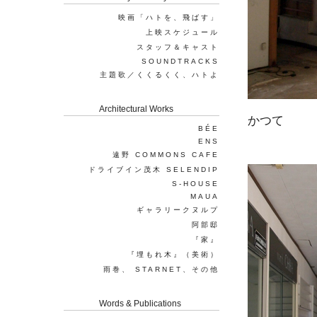
映画「ハトを、飛ばす」
上映スケジュール
スタッフ＆キャスト
SOUNDTRACKS
主題歌／くくるくく、ハトよ
Architectural Works
かつて
BÉE
ENS
遠野 COMMONS CAFE
ドライブイン茂木 SELENDIP
S-HOUSE
MAUA
ギャラリークヌルプ
阿部邸
『家』
『埋もれ木』（美術）
雨巻、 STARNET、その他
Words & Publications