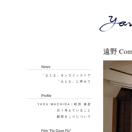
遠野 Comm
News
「土と土」オンラインストア
「土と土」に寄せて
Profile
YASU MACHIDA｜町田 泰彦
日々考えていること
劇団きこりについて
Film “Fly Dove Fly”