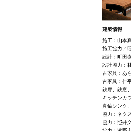
建築情報
施工：山本
施工協力／
設計：町田
設計協力：
古家具：あ
古家具：仁
鉄扉、鉄窓、
キッチンカ
真鍮シンク
協力：ネク
協力：照井
協力：遠野