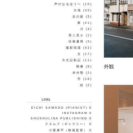
声のなるほうへ
(10)
大地
(35)
女の庭
(5)
家
(41)
川
(4)
形ニ見ル
(1)
往復書簡
(5)
撮影現場
(42)
文
(17)
方丈記私記
(11)
外観
映像
(8)
未分類
(2)
空
(18)
絵
(2)
Links
EICHI SAWADO (PIANIST)
0
INSTAGRAM
0
SHUSHULINA PUBLISHING
0
クヌルプ（ギャラリー）
0
小栗康平（映画監督）
0