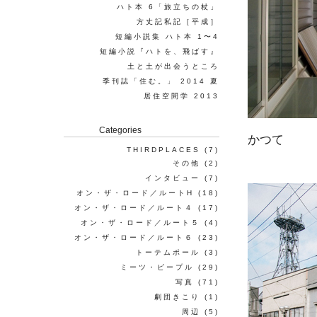
ハト本 6「旅立ちの杖」
方丈記私記［平成］
短編小説集 ハト本 1〜4
短編小説『ハトを、飛ばす』
土と土が出会うところ
季刊誌「住む。」 2014 夏
居住空間学 2013
Categories
かつて
THIRDPLACES
(7)
その他
(2)
インタビュー
(7)
オン・ザ・ロード／ルートH
(18)
オン・ザ・ロード／ルート４
(17)
オン・ザ・ロード／ルート５
(4)
オン・ザ・ロード／ルート６
(23)
トーテムポール
(3)
ミーツ・ピープル
(29)
写真
(71)
劇団きこり
(1)
周辺
(5)