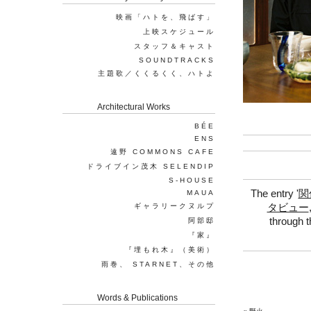
映画「ハトを、飛ばす」
上映スケジュール
スタッフ＆キャスト
SOUNDTRACKS
主題歌／くくるくく、ハトよ
Architectural Works
BÉE
ENS
遠野 COMMONS CAFE
ドライブイン茂木 SELENDIP
S-HOUSE
The entry '
関
MAUA
ギャラリークヌルプ
タビュー
through 
阿部邸
『家』
『埋もれ木』（美術）
雨巻、 STARNET、その他
Words & Publications