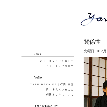
関係性
火曜日, 18 2月 
News
「土と土」オンラインストア
「土と土」に寄せて
Profile
YASU MACHIDA｜町田 泰彦
日々考えていること
劇団きこりについて
Film “Fly Dove Fly”