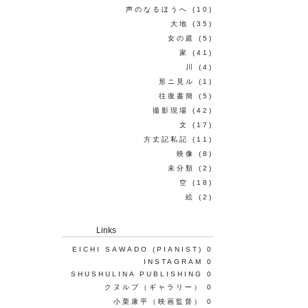
声のなるほうへ
(10)
大地
(35)
女の庭
(5)
家
(41)
川
(4)
形ニ見ル
(1)
往復書簡
(5)
撮影現場
(42)
文
(17)
方丈記私記
(11)
映像
(8)
未分類
(2)
空
(18)
絵
(2)
Links
EICHI SAWADO (PIANIST)
0
INSTAGRAM
0
SHUSHULINA PUBLISHING
0
クヌルプ（ギャラリー）
0
小栗康平（映画監督）
0