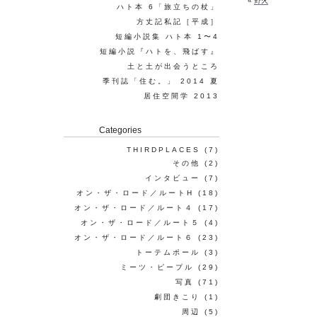
«
野火
ハト本 6「旅立ちの杖」
方丈記私記［平成］
短編小説集 ハト本 1〜4
短編小説『ハトを、飛ばす』
土と土が出会うところ
季刊誌「住む。」 2014 夏
居住空間学 2013
Categories
THIRDPLACES
(7)
その他
(2)
インタビュー
(7)
オン・ザ・ロード／ルートH
(18)
オン・ザ・ロード／ルート４
(17)
オン・ザ・ロード／ルート５
(4)
オン・ザ・ロード／ルート６
(23)
トーテムポール
(3)
ミーツ・ピープル
(29)
写真
(71)
劇団きこり
(1)
周辺
(5)