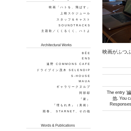
映画「ハトを、飛ばす」
上映スケジュール
スタッフ＆キャスト
SOUNDTRACKS
主題歌／くくるくく、ハトよ
Architectural Works
映画がふつ
BÉE
ENS
遠野 COMMONS CAFE
ドライブイン茂木 SELENDIP
S-HOUSE
MAUA
ギャラリークヌルプ
The entry '
阿部邸
他
. You c
『家』
Responses 
『埋もれ木』（美術）
雨巻、 STARNET、その他
Words & Publications