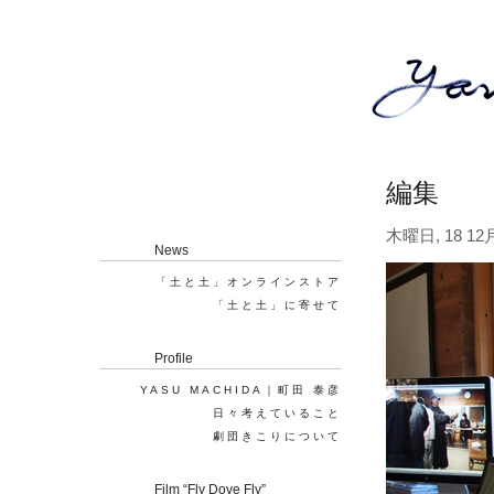
編集
木曜日, 18 12月
News
「土と土」オンラインストア
「土と土」に寄せて
Profile
YASU MACHIDA｜町田 泰彦
日々考えていること
劇団きこりについて
Film “Fly Dove Fly”