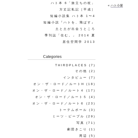
ハト本 6「旅立ちの杖」
«
ハト小屋
方丈記私記［平成］
短編小説集 ハト本 1〜4
短編小説『ハトを、飛ばす』
土と土が出会うところ
季刊誌「住む。」 2014 夏
居住空間学 2013
Categories
THIRDPLACES
(7)
その他
(2)
インタビュー
(7)
オン・ザ・ロード／ルートH
(18)
オン・ザ・ロード／ルート４
(17)
オン・ザ・ロード／ルート５
(4)
オン・ザ・ロード／ルート６
(23)
トーテムポール
(3)
ミーツ・ピープル
(29)
写真
(71)
劇団きこり
(1)
周辺
(5)