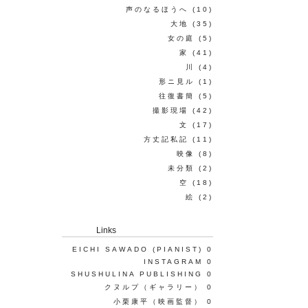
声のなるほうへ
(10)
大地
(35)
女の庭
(5)
家
(41)
川
(4)
形ニ見ル
(1)
往復書簡
(5)
撮影現場
(42)
文
(17)
方丈記私記
(11)
映像
(8)
未分類
(2)
空
(18)
絵
(2)
Links
EICHI SAWADO (PIANIST)
0
INSTAGRAM
0
SHUSHULINA PUBLISHING
0
クヌルプ（ギャラリー）
0
小栗康平（映画監督）
0