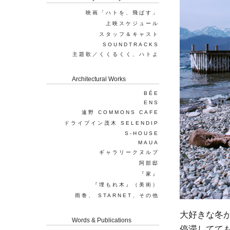
映画「ハトを、飛ばす」
上映スケジュール
スタッフ＆キャスト
SOUNDTRACKS
主題歌／くくるくく、ハトよ
Architectural Works
BÉE
ENS
遠野 COMMONS CAFE
ドライブイン茂木 SELENDIP
S-HOUSE
MAUA
ギャラリークヌルプ
阿部邸
『家』
『埋もれ木』（美術）
雨巻、 STARNET、その他
大好きな冬
Words & Publications
停滞してて