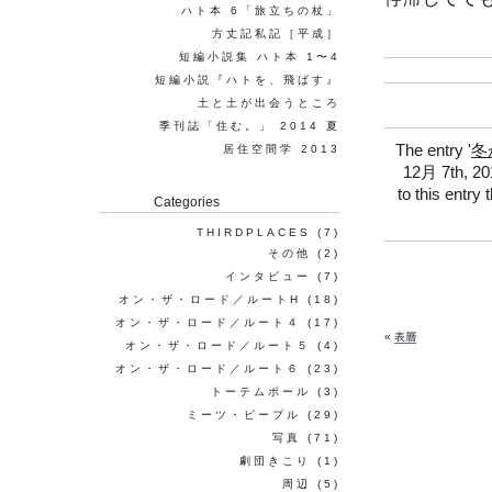
ハト本 6「旅立ちの杖」
方丈記私記［平成］
短編小説集 ハト本 1〜4
短編小説『ハトを、飛ばす』
土と土が出会うところ
季刊誌「住む。」 2014 夏
The entry '
冬
居住空間学 2013
12月 7th, 201
to this entry
Categories
THIRDPLACES
(7)
その他
(2)
インタビュー
(7)
オン・ザ・ロード／ルートH
(18)
オン・ザ・ロード／ルート４
(17)
«
表層
オン・ザ・ロード／ルート５
(4)
オン・ザ・ロード／ルート６
(23)
トーテムポール
(3)
ミーツ・ピープル
(29)
写真
(71)
劇団きこり
(1)
周辺
(5)