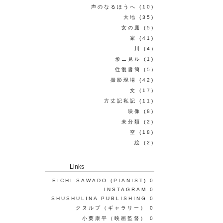
声のなるほうへ
(10)
大地
(35)
女の庭
(5)
家
(41)
川
(4)
形ニ見ル
(1)
往復書簡
(5)
撮影現場
(42)
文
(17)
方丈記私記
(11)
映像
(8)
未分類
(2)
空
(18)
絵
(2)
Links
EICHI SAWADO (PIANIST)
0
INSTAGRAM
0
SHUSHULINA PUBLISHING
0
クヌルプ（ギャラリー）
0
小栗康平（映画監督）
0