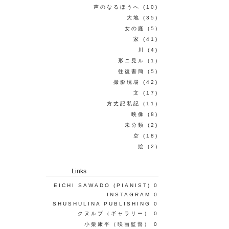
声のなるほうへ
(10)
大地
(35)
女の庭
(5)
家
(41)
川
(4)
形ニ見ル
(1)
往復書簡
(5)
撮影現場
(42)
文
(17)
方丈記私記
(11)
映像
(8)
未分類
(2)
空
(18)
絵
(2)
Links
EICHI SAWADO (PIANIST)
0
INSTAGRAM
0
SHUSHULINA PUBLISHING
0
クヌルプ（ギャラリー）
0
小栗康平（映画監督）
0