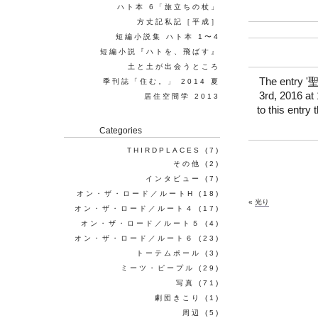
ハト本 6「旅立ちの杖」
方丈記私記［平成］
短編小説集 ハト本 1〜4
短編小説『ハトを、飛ばす』
土と土が出会うところ
The entry '
季刊誌「住む。」 2014 夏
3rd, 2016 at 
居住空間学 2013
to this entry
Categories
THIRDPLACES
(7)
その他
(2)
インタビュー
(7)
オン・ザ・ロード／ルートH
(18)
«
光り
オン・ザ・ロード／ルート４
(17)
オン・ザ・ロード／ルート５
(4)
オン・ザ・ロード／ルート６
(23)
トーテムポール
(3)
ミーツ・ピープル
(29)
写真
(71)
劇団きこり
(1)
周辺
(5)