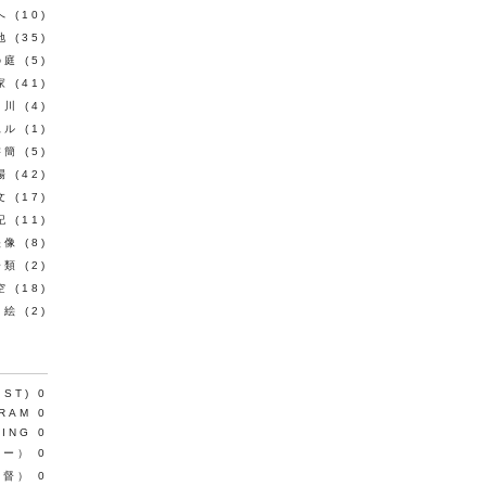
へ
(10)
地
(35)
の庭
(5)
家
(41)
川
(4)
見ル
(1)
書簡
(5)
場
(42)
文
(17)
記
(11)
映像
(8)
分類
(2)
空
(18)
絵
(2)
IST)
0
GRAM
0
HING
0
リー）
0
監督）
0