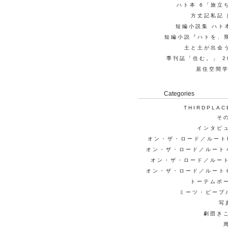
ハト本 6「旅立
方丈記私記
短編小説集 ハト本
短編小説『ハトを、
土と土が出会
季刊誌「住む。」 20
居住空間学
Categories
THIRDPLAC
そ
インタビ
オン・ザ・ロード／ルート
オン・ザ・ロード／ルート
オン・ザ・ロード／ルー
オン・ザ・ロード／ルート
トーテムポ
ミーツ・ピープ
写
劇団き