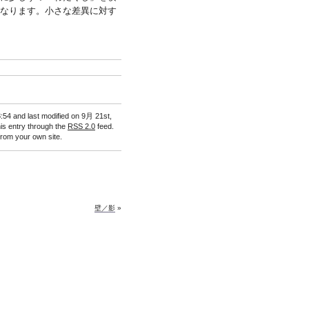
なります。小さな差異に対す
:54 and last modified on 9月 21st,
his entry through the
RSS 2.0
feed.
rom your own site.
壁／影
»