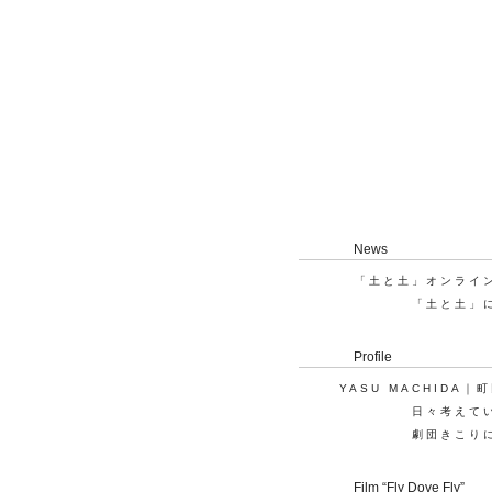
News
「土と土」オンライ
「土と土」
Profile
YASU MACHIDA｜
日々考えて
劇団きこり
Film “Fly Dove Fly”