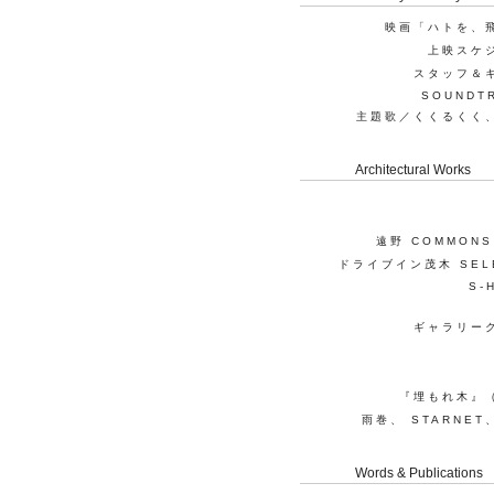
映画「ハトを、
上映スケ
スタッフ＆
SOUNDT
主題歌／くくるくく
Architectural Works
遠野 COMMONS
ドライブイン茂木 SEL
S-
ギャラリー
『埋もれ木』
雨巻、 STARNE
Words & Publications