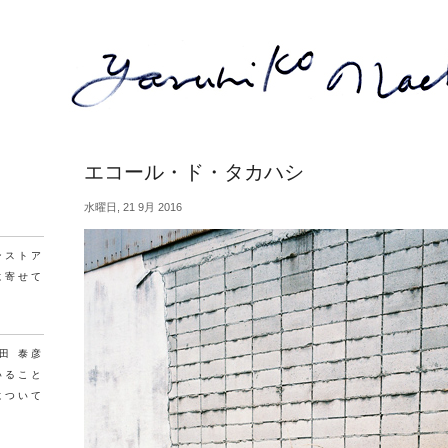
エコール・ド・タカハシ
水曜日, 21 9月 2016
ンストア
に寄せて
町田 泰彦
いること
について