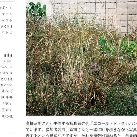
飛ばす」
ジュール
キャスト
RACKS
、ハトよ
BÉE
ENS
 CAFE
ENDIP
HOUSE
MAUA
クヌルプ
阿部邸
『家』
（美術）
T、その他
高橋恭司さんが主催する写真勉強会「エコール・ド・タカハシ
ています。参加者各自、恭司さんと一緒に町を歩きながら写真
表するという形式なのですが、それを複数回重ねると、自覚的