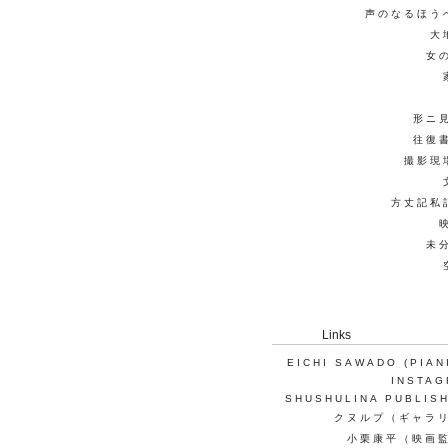
声のなるほう
大
女
形ニ
往復
撮影現
方丈記私
未
Links
EICHI SAWADO (PIAN
INSTA
SHUSHULINA PUBLIS
クヌルプ（ギャラ
小栗康平（映画