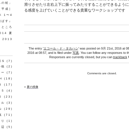
ちの杖」
滑りさせたり左右上下に振ってみたりすることができるように
［平成］
る感度を上げていくことができる貴重なワークショップです
 1〜4
飛ばす』
うところ
14 夏
 2013
The entry '
エコール・ド・タカハシ
' was posted on 9月 21st, 2016 at 08
2016 at 08:57, and is filed under
写真
. You can follow any responses to t
Responses are currently closed, but you can
trackback
f
ES
(7)
の他
(2)
ュー
(7)
Comments are closed.
H
(18)
４
(17)
«
夏の残像
ト５
(4)
６
(23)
ール
(3)
ル
(29)
真
(71)
こり
(1)
周辺
(5)