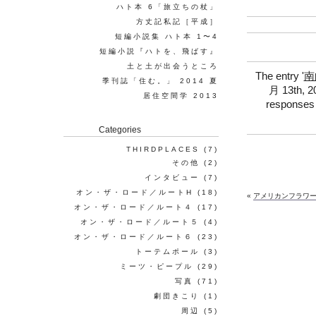
ハト本 6「旅立ちの杖」
方丈記私記［平成］
短編小説集 ハト本 1〜4
短編小説『ハトを、飛ばす』
土と土が出会うところ
The entry '
南
季刊誌「住む。」 2014 夏
月 13th, 20
居住空間学 2013
responses 
Categories
THIRDPLACES
(7)
その他
(2)
インタビュー
(7)
オン・ザ・ロード／ルートH
(18)
«
アメリカンフラワ
オン・ザ・ロード／ルート４
(17)
オン・ザ・ロード／ルート５
(4)
オン・ザ・ロード／ルート６
(23)
トーテムポール
(3)
ミーツ・ピープル
(29)
写真
(71)
劇団きこり
(1)
周辺
(5)