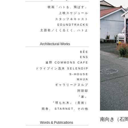
映画「ハトを、飛ばす」
上映スケジュール
スタッフ＆キャスト
SOUNDTRACKS
主題歌／くくるくく、ハトよ
Architectural Works
BÉE
ENS
遠野 COMMONS CAFE
ドライブイン茂木 SELENDIP
S-HOUSE
MAUA
ギャラリークヌルプ
阿部邸
『家』
『埋もれ木』（美術）
雨巻、 STARNET、その他
南向き（石岡
Words & Publications