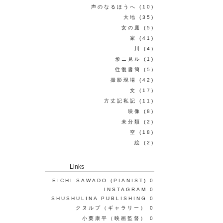
声のなるほうへ
(10)
大地
(35)
女の庭
(5)
家
(41)
川
(4)
形ニ見ル
(1)
往復書簡
(5)
撮影現場
(42)
文
(17)
方丈記私記
(11)
映像
(8)
未分類
(2)
空
(18)
絵
(2)
Links
EICHI SAWADO (PIANIST)
0
INSTAGRAM
0
SHUSHULINA PUBLISHING
0
クヌルプ（ギャラリー）
0
小栗康平（映画監督）
0