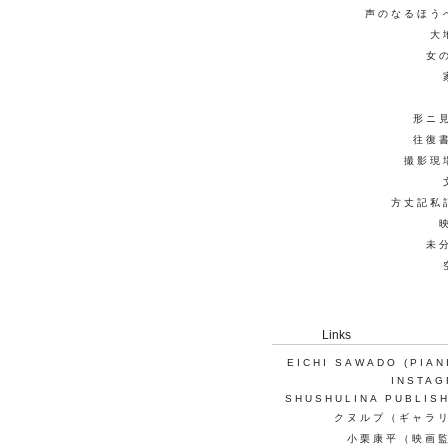
声のなるほう
大
女
形ニ
往復
撮影現
方丈記私
未
Links
EICHI SAWADO (PIAN
INSTA
SHUSHULINA PUBLIS
クヌルプ（ギャラ
小栗康平（映画