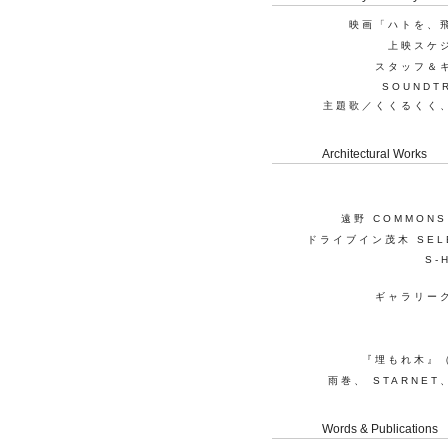
映画「ハトを、
上映スケ
スタッフ＆
SOUNDT
主題歌／くくるくく
Architectural Works
遠野 COMMONS
ドライブイン茂木 SEL
S-
ギャラリー
『埋もれ木』
雨巻、 STARNE
Words & Publications