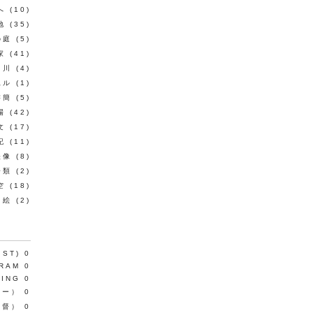
へ
(10)
地
(35)
の庭
(5)
家
(41)
川
(4)
見ル
(1)
書簡
(5)
場
(42)
文
(17)
記
(11)
映像
(8)
分類
(2)
空
(18)
絵
(2)
IST)
0
GRAM
0
HING
0
リー）
0
監督）
0