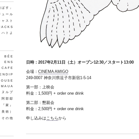
飛ばす」
ジュール
キャスト
RACKS
、ハトよ
BÉE
日時：2017年2月11日（土）オープン12:30／スタート13:00
ENS
 CAFE
会場：
CINEMA AMIGO
ENDIP
249-0007 神奈川県逗子市新宿1-5-14
HOUSE
MAUA
第一部：上映会
クヌルプ
料金：1,500円 + order one drink
阿部邸
第二部：懇親会
『家』
料金：2,500円 + order one drink
（美術）
申し込みは
こちら
から
T、その他