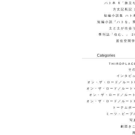
ハト本 6「旅立
方丈記私記
短編小説集 ハト本
短編小説『ハトを、
土と土が出会
季刊誌「住む。」 20
居住空間学
Categories
THIRDPLAC
そ
インタビ
オン・ザ・ロード／ルート
オン・ザ・ロード／ルート
オン・ザ・ロード／ルー
オン・ザ・ロード／ルート
トーテムポ
ミーツ・ピープ
写
劇団き