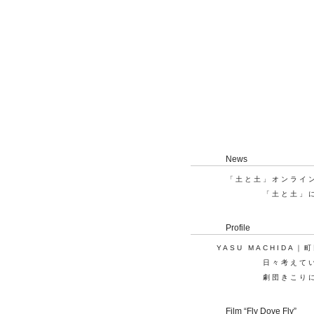
News
「土と土」オンライ
「土と土」
Profile
YASU MACHIDA｜
日々考えて
劇団きこり
Film “Fly Dove Fly”