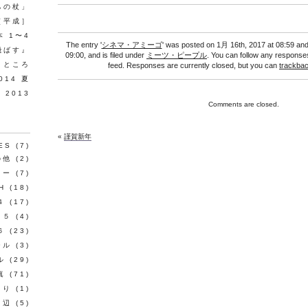
ちの杖」
［平成］
 1〜4
The entry '
シネマ・アミーゴ
' was posted on 1月 16th, 2017 at 08:59 and
飛ばす』
09:00, and is filed under
ミーツ・ピープル
. You can follow any responses
うところ
feed. Responses are currently closed, but you can
trackba
14 夏
 2013
Comments are closed.
«
謹賀新年
ES
(7)
の他
(2)
ュー
(7)
H
(18)
４
(17)
ト５
(4)
６
(23)
ール
(3)
ル
(29)
真
(71)
こり
(1)
周辺
(5)