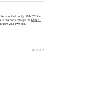
 last modified on 1月 16th, 2017 at
 to this entry through the
RSS 2.0
ck
from your own site.
みちくさ
»