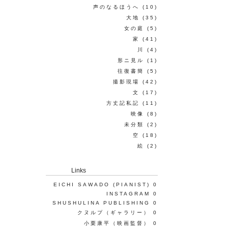
声のなるほうへ
(10)
大地
(35)
女の庭
(5)
家
(41)
川
(4)
形ニ見ル
(1)
往復書簡
(5)
撮影現場
(42)
文
(17)
方丈記私記
(11)
映像
(8)
未分類
(2)
空
(18)
絵
(2)
Links
EICHI SAWADO (PIANIST)
0
INSTAGRAM
0
SHUSHULINA PUBLISHING
0
クヌルプ（ギャラリー）
0
小栗康平（映画監督）
0