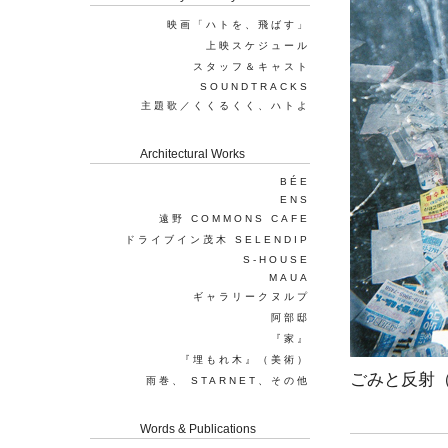
映画「ハトを、飛ばす」
上映スケジュール
スタッフ＆キャスト
SOUNDTRACKS
主題歌／くくるくく、ハトよ
Architectural Works
BÉE
ENS
遠野 COMMONS CAFE
ドライブイン茂木 SELENDIP
S-HOUSE
MAUA
ギャラリークヌルプ
阿部邸
『家』
『埋もれ木』（美術）
ごみと反射（
雨巻、 STARNET、その他
Words & Publications