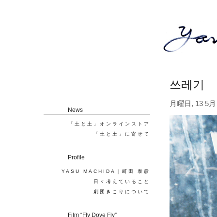
쓰레기
月曜日, 13 5月 
News
「土と土」オンラインストア
「土と土」に寄せて
Profile
YASU MACHIDA｜町田 泰彦
日々考えていること
劇団きこりについて
Film “Fly Dove Fly”