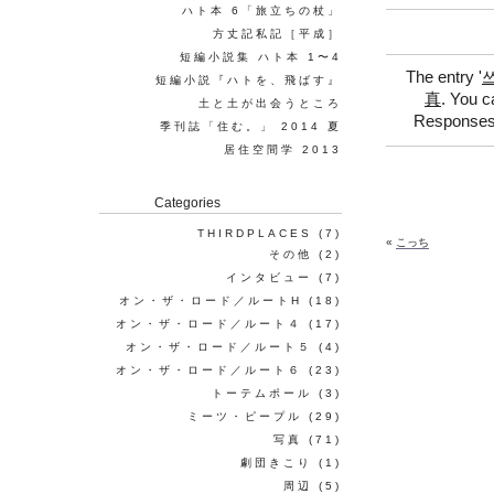
ハト本 6「旅立ちの杖」
方丈記私記［平成］
短編小説集 ハト本 1〜4
The entry '
短編小説『ハトを、飛ばす』
真
. You c
土と土が出会うところ
Responses 
季刊誌「住む。」 2014 夏
居住空間学 2013
Categories
THIRDPLACES
(7)
«
こっち
その他
(2)
インタビュー
(7)
オン・ザ・ロード／ルートH
(18)
オン・ザ・ロード／ルート４
(17)
オン・ザ・ロード／ルート５
(4)
オン・ザ・ロード／ルート６
(23)
トーテムポール
(3)
ミーツ・ピープル
(29)
写真
(71)
劇団きこり
(1)
周辺
(5)