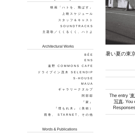
映画「ハトを、飛ばす」
上映スケジュール
スタッフ＆キャスト
SOUNDTRACKS
主題歌／くくるくく、ハトよ
Architectural Works
暑い夏の東京
BÉE
ENS
遠野 COMMONS CAFE
ドライブイン茂木 SELENDIP
S-HOUSE
MAUA
ギャラリークヌルプ
The entry '
東
阿部邸
写真
. You 
『家』
Responses 
『埋もれ木』（美術）
雨巻、 STARNET、その他
Words & Publications