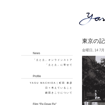
東京の記
金曜日, 14 7月 
News
「土と土」オンラインストア
「土と土」に寄せて
Profile
YASU MACHIDA｜町田 泰彦
日々考えていること
劇団きこりについて
Film “Fly Dove Fly”