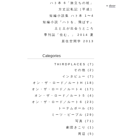
ハト本 6「旅立ちの杖」
«
door
方丈記私記［平成］
短編小説集 ハト本 1〜4
短編小説『ハトを、飛ばす』
土と土が出会うところ
季刊誌「住む。」 2014 夏
居住空間学 2013
Categories
THIRDPLACES
(7)
その他
(2)
インタビュー
(7)
オン・ザ・ロード／ルートH
(18)
オン・ザ・ロード／ルート４
(17)
オン・ザ・ロード／ルート５
(4)
オン・ザ・ロード／ルート６
(23)
トーテムポール
(3)
ミーツ・ピープル
(29)
写真
(71)
劇団きこり
(1)
周辺
(5)