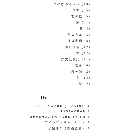
声のなるほうへ
(10)
大地
(35)
女の庭
(5)
家
(41)
川
(4)
形ニ見ル
(1)
往復書簡
(5)
撮影現場
(42)
文
(17)
方丈記私記
(11)
映像
(8)
未分類
(2)
空
(18)
絵
(2)
Links
EICHI SAWADO (PIANIST)
0
INSTAGRAM
0
SHUSHULINA PUBLISHING
0
クヌルプ（ギャラリー）
0
小栗康平（映画監督）
0