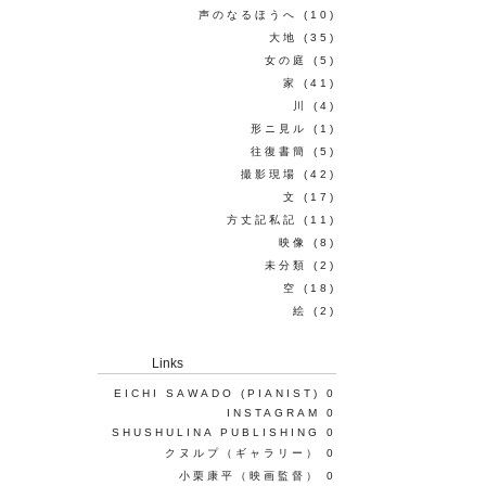
声のなるほうへ
(10)
大地
(35)
女の庭
(5)
家
(41)
川
(4)
形ニ見ル
(1)
往復書簡
(5)
撮影現場
(42)
文
(17)
方丈記私記
(11)
映像
(8)
未分類
(2)
空
(18)
絵
(2)
Links
EICHI SAWADO (PIANIST)
0
INSTAGRAM
0
SHUSHULINA PUBLISHING
0
クヌルプ（ギャラリー）
0
小栗康平（映画監督）
0