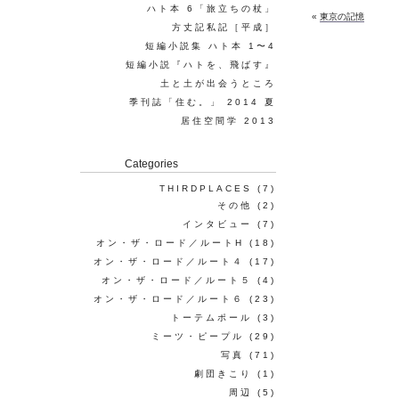
ハト本 6「旅立ちの杖」
«
東京の記憶
方丈記私記［平成］
短編小説集 ハト本 1〜4
短編小説『ハトを、飛ばす』
土と土が出会うところ
季刊誌「住む。」 2014 夏
居住空間学 2013
Categories
THIRDPLACES
(7)
その他
(2)
インタビュー
(7)
オン・ザ・ロード／ルートH
(18)
オン・ザ・ロード／ルート４
(17)
オン・ザ・ロード／ルート５
(4)
オン・ザ・ロード／ルート６
(23)
トーテムポール
(3)
ミーツ・ピープル
(29)
写真
(71)
劇団きこり
(1)
周辺
(5)