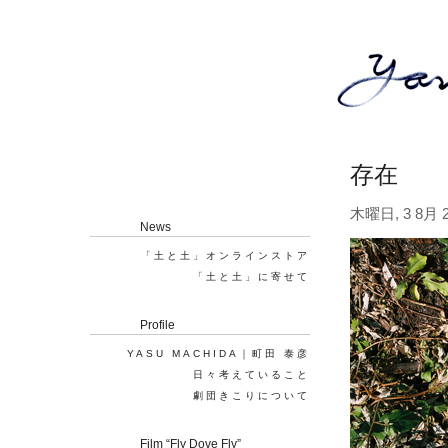
存在
木曜日, 3 8月 2
News
「土と土」オンラインストア
「土と土」に寄せて
Profile
YASU MACHIDA｜町田 泰彦
日々考えていること
劇団きこりについて
Film “Fly Dove Fly”