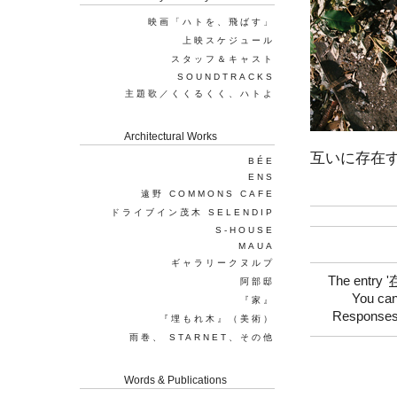
映画「ハトを、飛ばす」
上映スケジュール
スタッフ＆キャスト
SOUNDTRACKS
主題歌／くくるくく、ハトよ
Architectural Works
互いに存在す
BÉE
ENS
遠野 COMMONS CAFE
ドライブイン茂木 SELENDIP
S-HOUSE
MAUA
ギャラリークヌルプ
The entry '
阿部邸
You can
『家』
Responses 
『埋もれ木』（美術）
雨巻、 STARNET、その他
Words & Publications