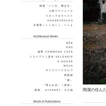
映画「ハトを、飛ばす」
上映スケジュール
スタッフ＆キャスト
SOUNDTRACKS
主題歌／くくるくく、ハトよ
Architectural Works
BÉE
ENS
遠野 COMMONS CAFE
ドライブイン茂木 SELENDIP
S-HOUSE
MAUA
ギャラリークヌルプ
阿部邸
『家』
『埋もれ木』（美術）
岡潔の住んだ
雨巻、 STARNET、その他
Words & Publications