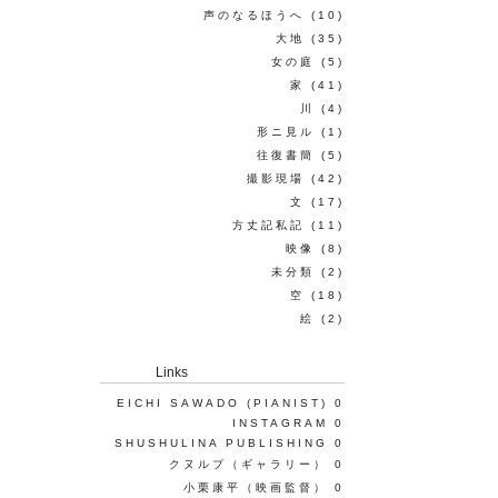
声のなるほうへ
(10)
大地
(35)
女の庭
(5)
家
(41)
川
(4)
形ニ見ル
(1)
往復書簡
(5)
撮影現場
(42)
文
(17)
方丈記私記
(11)
映像
(8)
未分類
(2)
空
(18)
絵
(2)
Links
EICHI SAWADO (PIANIST)
0
INSTAGRAM
0
SHUSHULINA PUBLISHING
0
クヌルプ（ギャラリー）
0
小栗康平（映画監督）
0