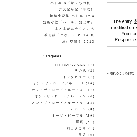
ハト本 6「旅立ちの杖」
方丈記私記［平成］
短編小説集 ハト本 1〜4
The entry '
短編小説『ハトを、飛ばす』
modified on 7
土と土が出会うところ
You can
季刊誌「住む。」 2014 夏
Responses 
居住空間学 2013
Categories
THIRDPLACES
(7)
その他
(2)
«
隠れることを好む
インタビュー
(7)
オン・ザ・ロード／ルートH
(18)
オン・ザ・ロード／ルート４
(17)
オン・ザ・ロード／ルート５
(4)
オン・ザ・ロード／ルート６
(23)
トーテムポール
(3)
ミーツ・ピープル
(29)
写真
(71)
劇団きこり
(1)
周辺
(5)