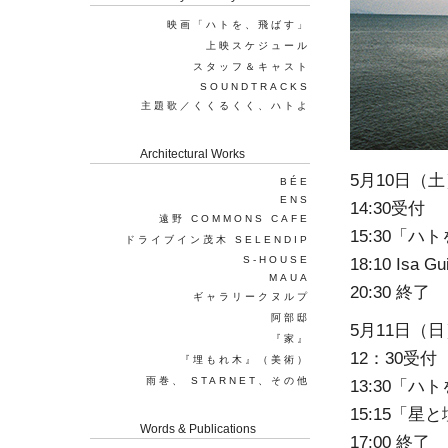
映画「ハトを、飛ばす」
上映スケジュール
スタッフ＆キャスト
SOUNDTRACKS
主題歌／くくるくく、ハトよ
Architectural Works
5月10日（土
BÉE
ENS
14:30受付
遠野 COMMONS CAFE
15:30「
ドライブイン茂木 SELENDIP
S-HOUSE
18:10 Isa Gu
MAUA
20:30 終了
ギャラリークヌルプ
阿部邸
5月11日（日
『家』
12：30受付
『埋もれ木』（美術）
雨巻、 STARNET、その他
13:30「
15:15「
Words & Publications
17:00 終了