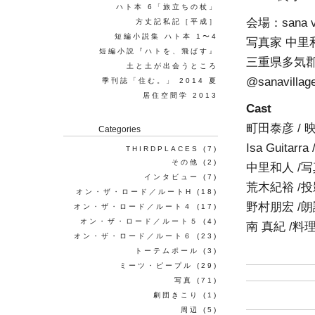
ハト本 6「旅立ちの杖」
会場：sana vi
方丈記私記［平成］
短編小説集 ハト本 1〜4
写真家 中
短編小説『ハトを、飛ばす』
三重県多気郡
土と土が出会うところ
@sanavillag
季刊誌「住む。」 2014 夏
居住空間学 2013
Cast
町田泰彦 / 
Categories
Isa Guita
THIRDPLACES
(7)
その他
(2)
中里和人 /写
インタビュー
(7)
荒木紀裕 /投
オン・ザ・ロード／ルートH
(18)
野村朋宏 /朗
オン・ザ・ロード／ルート４
(17)
オン・ザ・ロード／ルート５
(4)
南 真紀 /料
オン・ザ・ロード／ルート６
(23)
トーテムポール
(3)
ミーツ・ピープル
(29)
写真
(71)
劇団きこり
(1)
周辺
(5)