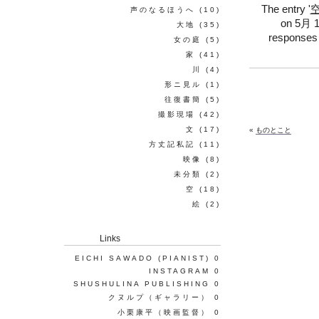
The entry '
声のなるほうへ
(10)
on 5月 18
大地
(35)
responses 
女の庭
(5)
家
(41)
川
(4)
形ニ見ル
(1)
往復書簡
(5)
撮影現場
(42)
文
(17)
«
ものとこと
方丈記私記
(11)
映像
(8)
未分類
(2)
空
(18)
絵
(2)
Links
EICHI SAWADO (PIANIST)
0
INSTAGRAM
0
SHUSHULINA PUBLISHING
0
クヌルプ（ギャラリー）
0
小栗康平（映画監督）
0