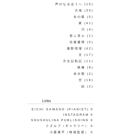
声のなるほうへ
(10)
大地
(35)
女の庭
(5)
家
(41)
川
(4)
形ニ見ル
(1)
往復書簡
(5)
撮影現場
(42)
文
(17)
方丈記私記
(11)
映像
(8)
未分類
(2)
空
(18)
絵
(2)
Links
EICHI SAWADO (PIANIST)
0
INSTAGRAM
0
SHUSHULINA PUBLISHING
0
クヌルプ（ギャラリー）
0
小栗康平（映画監督）
0