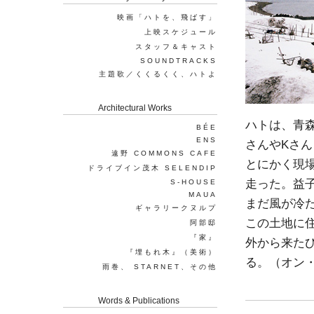
映画「ハトを、飛ばす」
上映スケジュール
スタッフ＆キャスト
SOUNDTRACKS
主題歌／くくるくく、ハトよ
Architectural Works
ハトは、青
BÉE
ENS
さんやKさ
遠野 COMMONS CAFE
とにかく現
ドライブイン茂木 SELENDIP
走った。益
S-HOUSE
MAUA
まだ風が冷
ギャラリークヌルプ
この土地に
阿部邸
『家』
外から来た
『埋もれ木』（美術）
る。（オン・ザ
雨巻、 STARNET、その他
Words & Publications