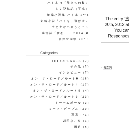
ハト本 6「旅立ちの杖」
方丈記私記［平成］
短編小説集 ハト本 1〜4
The entry '
短編小説『ハトを、飛ばす』
20th, 2012 at
土と土が出会うところ
You can
季刊誌「住む。」 2014 夏
Responses 
居住空間学 2013
Categories
THIRDPLACES
(7)
その他
(2)
«
青森湾
インタビュー
(7)
オン・ザ・ロード／ルートH
(18)
オン・ザ・ロード／ルート４
(17)
オン・ザ・ロード／ルート５
(4)
オン・ザ・ロード／ルート６
(23)
トーテムポール
(3)
ミーツ・ピープル
(29)
写真
(71)
劇団きこり
(1)
周辺
(5)