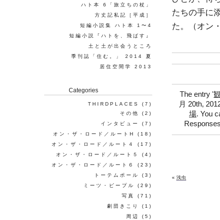
ハト本 6「旅立ちの杖」
たちの手に
方丈記私記［平成］
た。（オン・ザ
短編小説集 ハト本 1〜4
短編小説『ハトを、飛ばす』
土と土が出会うところ
季刊誌「住む。」 2014 夏
居住空間学 2013
Categories
The entry '
月 20th, 2012 
THIRDPLACES
(7)
場
. You c
その他
(2)
Responses 
インタビュー
(7)
オン・ザ・ロード／ルートH
(18)
オン・ザ・ロード／ルート４
(17)
オン・ザ・ロード／ルート５
(4)
オン・ザ・ロード／ルート６
(23)
トーテムポール
(3)
«
浅虫
ミーツ・ピープル
(29)
写真
(71)
劇団きこり
(1)
周辺
(5)