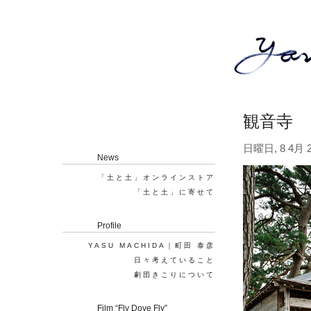
観音寺
日曜日, 8 4月 2
News
「土と土」オンラインストア
「土と土」に寄せて
Profile
YASU MACHIDA｜町田 泰彦
日々考えていること
劇団きこりについて
Film “Fly Dove Fly”