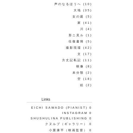
声のなるほうへ
(10)
大地
(35)
女の庭
(5)
家
(41)
川
(4)
形ニ見ル
(1)
往復書簡
(5)
撮影現場
(42)
文
(17)
方丈記私記
(11)
映像
(8)
未分類
(2)
空
(18)
絵
(2)
Links
EICHI SAWADO (PIANIST)
0
INSTAGRAM
0
SHUSHULINA PUBLISHING
0
クヌルプ（ギャラリー）
0
小栗康平（映画監督）
0