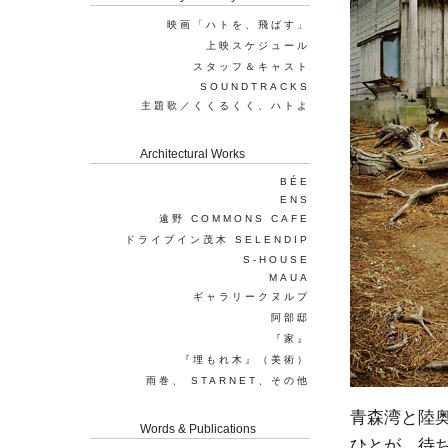
映画「ハトを、飛ばす」
上映スケジュール
スタッフ＆キャスト
SOUNDTRACKS
主題歌／くくるくく、ハトよ
Architectural Works
BÉE
ENS
遠野 COMMONS CAFE
ドライブイン茂木 SELENDIP
S-HOUSE
MAUA
ギャラリークヌルプ
阿部邸
『家』
『埋もれ木』（美術）
雨巻、 STARNET、その他
青森湾と陸
Words & Publications
ひとが、待